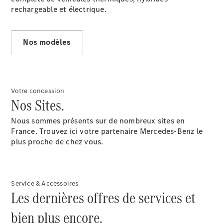
rechargeable et électrique.
Nos modèles
Après-vente
Mercedes-
Benz
Votre concession
Services
Nos Sites.
d'entretien
Accessoires
Nous sommes présents sur de nombreux sites en
d’origine
France. Trouvez ici votre partenaire Mercedes-Benz le
plus proche de chez vous.
Prendre un
rendez-
vous SAV
Rechercher
Service & Accessoires
un
Les dernières offres de services et
Distributeur
bien plus encore.