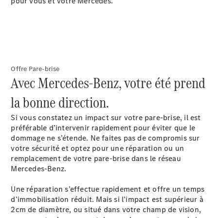
pour vous et votre Mercedes.
Après-vente
Mercedes-
Offre Pare-brise
Avec Mercedes-Benz, votre été prend
Benz
Services
la bonne direction.
d'entretien
Accessoires
Si vous constatez un impact sur votre pare-brise, il est
d’origine
préférable d’intervenir rapidement pour éviter que le
dommage ne s’étende. Ne faites pas de compromis sur
Prendre un
votre sécurité et optez pour une réparation ou un
rendez-
remplacement de votre pare-brise dans le réseau
vous SAV
Mercedes-Benz.
Rechercher
un
Une réparation s’effectue rapidement et offre un temps
Distributeur
d’immobilisation réduit. Mais si l’impact est supérieur à
2cm de diamètre, ou situé dans votre champ de vision,