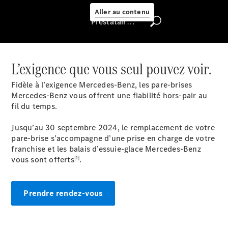
Select
Aller au contenu
Prestataire / Protection des données
Trouver un
véhicule
d'occasion
L’exigence que vous seul pouvez voir.
Rechercher
un
Fidèle à l’exigence Mercedes-Benz, les pare-brises
Distributeur
Mercedes-Benz vous offrent une fiabilité hors-pair au
fil du temps.
Jusqu’au 30 septembre 2024, le remplacement de votre
pare-brise s’accompagne d’une prise en charge de votre
franchise et les balais d’essuie-glace Mercedes-Benz
[1]
vous sont offerts
.
Nous trouver
Prendre rendez-vous