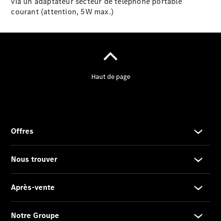
via un adaptateur secteur de téléphone portable
courant (attention, 5W max.)
Après-vente
Mercedes-
Benz
Services
d'entretien
Accessoires
d’origine
Prendre un
rendez-
vous SAV
Rechercher
un
Distributeur