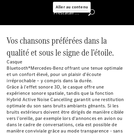
Select
Aller au contenu
Prestataire / Protection des données
Trouver un
véhicule
d'occasion
Vos chansons préférées dans la
Rechercher
un
qualité et sous le signe de l'étoile.
Distributeur
Casque
Bluetooth®Mercedes-Benz offrant une tenue optimale
et un confort élevé, pour un plaisir d'écoute
irréprochable – y compris dans la durée.
Grâce à l'effet sonore 3D, le casque offre une
expérience sonore spatiale, tandis que la fonction
Hybrid Active Noise Cancelling garantit une restitution
optimale du son sans bruits ambiants gênants. Si les
bruits extérieurs doivent être dirigés de manière ciblée
Nous trouver
vers l'oreille, par exemple lors d'annonces en avion ou
dans le cadre de conversations, cela est possible de
manière conviviale grâce au mode transparence - sans