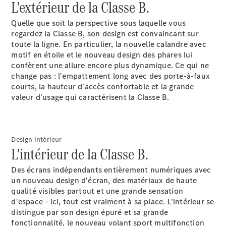
L'extérieur de la Classe B.
Quelle que soit la perspective sous laquelle vous
regardez la Classe B, son design est convaincant sur
toute la ligne. En particulier, la nouvelle calandre avec
motif en étoile et le nouveau design des phares lui
Après-vente
confèrent une allure encore plus dynamique. Ce qui ne
Mercedes-
change pas : l'empattement long avec des porte-à-faux
Benz
courts, la hauteur d'accès confortable et la grande
Services
valeur d'usage qui caractérisent la Classe B.
d'entretien
Accessoires
d’origine
Design intérieur
L'intérieur de la Classe B.
Prendre un
rendez-
Des écrans indépendants entièrement numériques avec
vous SAV
un nouveau design d'écran, des matériaux de haute
Rechercher
qualité visibles partout et une grande sensation
un
d'espace - ici, tout est vraiment à sa place. L'intérieur se
Distributeur
distingue par son design épuré et sa grande
fonctionnalité, le nouveau volant sport multifonction