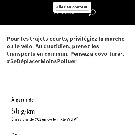
Select
Aller au contenu
Prestataire / Protection des données
Trouver un
véhicule
d'occasion
Pour les trajets courts, privilégiez la marche
Rechercher
un
ou le vélo. Au quotidien, prenez les
Distributeur
transports en commun. Pensez à covoiturer.
#SeDéplacerMoinsPolluer
Nous trouver